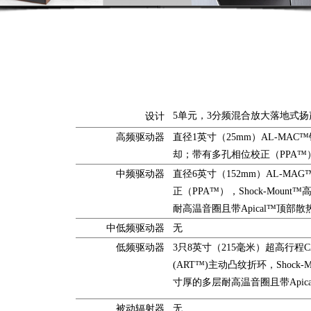
5单元，3分频混合放大落地式
设计
高频驱动器
直径1英寸（25mm）AL-MA
却；带有多孔相位校正（PPA™
中频驱动器
直径6英寸（152mm）AL-M
正（PPA™），Shock-Mou
耐高温音圈且带Apical™顶部
中低频驱动器
无
低频驱动器
3只8英寸（215毫米）超高行程CA
(ART™)主动凸纹折环，Shock-
寸厚的多层耐高温音圈且带Apic
被动辐射器
无