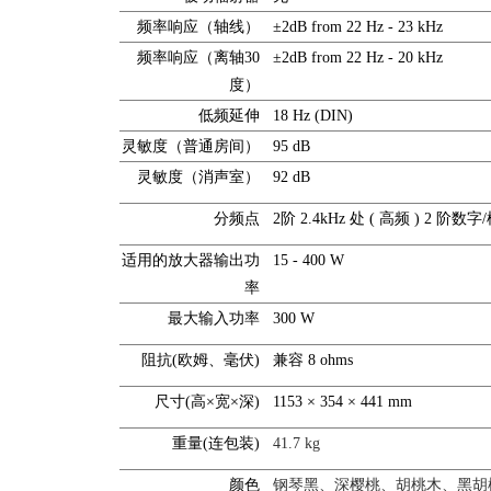
频率响应（轴线）
±2dB from 22 Hz - 23 kHz
频率响应（离轴30
±2dB from 22 Hz - 20 kHz
度）
低频延伸
18 Hz (DIN)
灵敏度（普通房间）
95 dB
灵敏度（消声室）
92 dB
分频点
2阶 2.4kHz 处 ( 高频 ) 2 阶数字
适用的放大器输出功
15 - 400 W
率
最大输入功率
300 W
阻抗(欧姆、毫伏)
兼容 8 ohms
尺寸(高×宽×深)
1153 × 354 × 441 mm
重量(连包装)
41.7 kg
颜色
钢琴黑、深樱桃、
胡桃木、黑胡