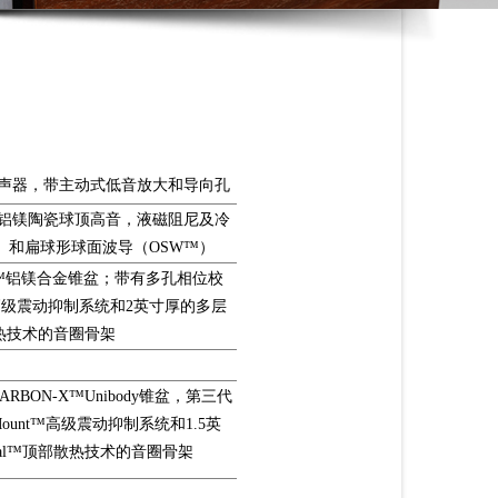
扬声器，带主动式低音放大和导向孔
C™铝镁陶瓷球顶高音，液磁阻尼及冷
）和扁球形球面波导（OSW™）
AG™铝镁合金锥盆；带有多孔相位校
nt™高级震动抑制系统和2英寸厚的多层
散热技术的音圈骨架
RBON-X™Unibody锥盆，第三代
Mount™高级震动抑制系统和1.5英
al™顶部散热技术的音圈骨架