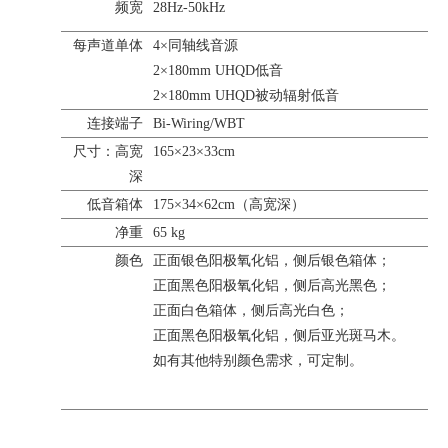
频宽
28Hz-50kHz
每声道单体
4×同轴线音源
2×180mm UHQD低音
2×180mm UHQD被动辐射低音
连接端子
Bi-Wiring/WBT
尺寸：高宽
165×23×33cm
深
低音箱体
175×34×62cm（高宽深）
净重
65 kg
颜色
正面银色阳极氧化铝，侧后银色箱体；
正面黑色阳极氧化铝，侧后高光黑色；
正面白色箱体，侧后高光白色；
正面黑色阳极氧化铝，侧后亚光斑马木。
如有其他特别颜色需求，可定制。