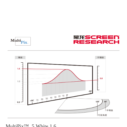
关于我
MultiPix™ 5 White 1.6