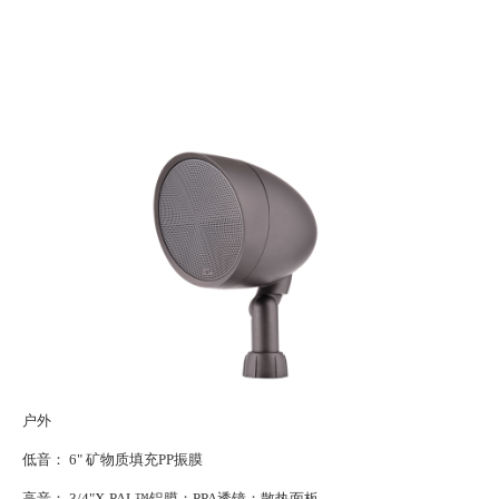
关于我
户外
低音： 6" 矿物质填充PP振膜
高音： 3/4"X-PAL™铝膜；PPA透镜；散热面板