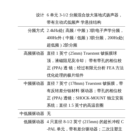
设计
6 单元 3-1/2 分频混合放大落地式扬声器，
带有主动式低频声 学悬挂结构
分频方式
2.4kHz处( 高频 / 中频 ) 3阶电子声学分频，
400Hz外 ( 中频 / 低频 ) 3阶分频，200Hz处(
超低频 ) 2阶分频
高频驱动器
直径 1 英寸 (25mm) Truextent 铍振膜球
顶，液磁阻尼及冷却； 带有带孔的相位校
正 (PPA) 透 镜；经过有限元分析 FEA 方法
优化处理的极片组件
中频驱动器
直径 7 英寸 (178mm) Truextent 铍振膜，带
有反转差分钕材料 驱动器；带孔的相位校
正 (PPA) 透镜；SHOCK-MOUNT 独立安装
系统；直径 1.5 英寸的高温音圈
中低频驱动器
无
低频驱动器
4 只直径 8-1/2 英寸 (215mm) 的超长冲程 C
-PAL 单元，带有差分驱动器；二次注塑主