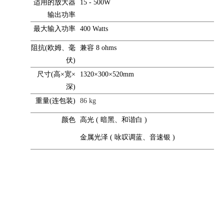
适用的放大器
15 - 500W
输出功率
最大输入功率
400 Watts
阻抗(欧姆、毫
兼容 8 ohms
伏)
尺寸(高×宽×
1320×300×520mm
深)
重量(连包装)
86 kg
颜色
高光 ( 暗黑、和谐白 )
金属光泽 ( 咏叹调蓝、音速银 )