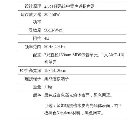
设计原理
2.5分频系统中置声道扬声器
建议放大器
20-150W
功率
灵敏度
90dB/W/m
阻抗
4Ω
频率范围
50Hz-40kHz
配置
2只直径130mm MDS低音单元、1只AMT-1高
音单元
尺寸:高宽深
18×48×26cm
连接端子
集成连接端子
重量
11kg
颜色
黑色或白色高光箱体表面，黑色网罩。
可选：望加锡黑檀木皮高光箱体表面，前面
板黑色Napalette材料，黑色网罩。