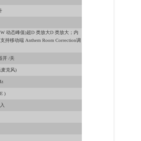
升
2200W 动态峰值)超D 类放大D 类放大；内
移动端 Anthem Room Correction调
开 /关
包括麦克风)
Hz
 )
入