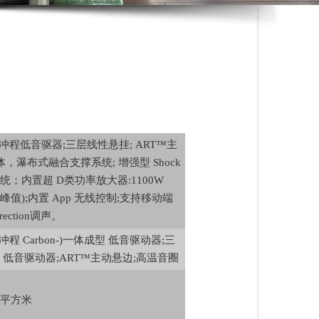
)超长冲程低音驱器;三层线性悬挂; ART™主
体，瀑布式融合支撑系统; 增强型 Shock
系统；内置超 D类功率放大器:1100W
动态峰值);内置 App 无线控制;支持移动端
rrection调声。
超长冲程 Carbon-)一体成型 低音驱动器;三
低音驱动器;ART™主动悬边;高温音圈
3 平方米