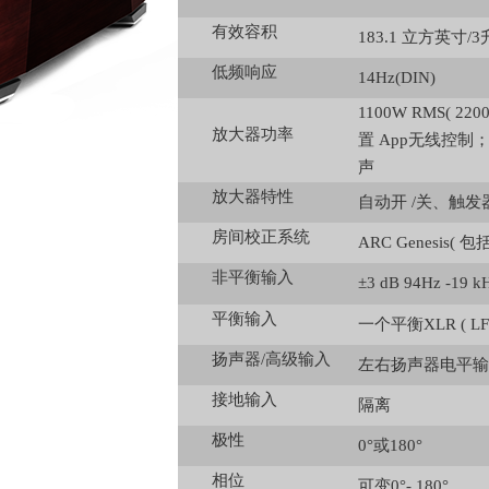
有效容积
183.1 立方英寸/3
低频响应
14Hz(DIN)
1100W RMS( 
放大器功率
置 App无线控制；支持
声
放大器特性
自动开 /关、触发器
房间校正系统
ARC Genesis( 
非平衡输入
±3 dB 94Hz -19 k
平衡输入
一个平衡XLR ( LFE
扬声器/高级输入
左右扬声器电平输
接地输入
隔离
极性
0°或180°
相位
可变0°- 180°