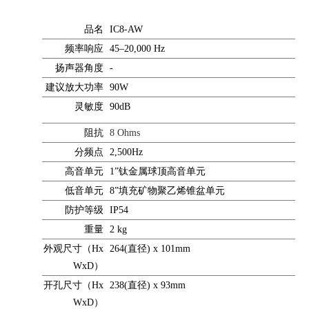
品名
IC8-AW
频率响应
45–20,000 Hz
扬声器角度
-
建议放大功率
90W
灵敏度
90dB
阻抗
8 Ohms
分频点
2,500Hz
高音单元
1”钛金属球顶高音单元
低音单元
8”填充矿物聚乙烯锥盆单元
防护等级
IP54
重量
2 kg
外观尺寸（Hx
264(直径) x 101mm
WxD）
开孔尺寸（Hx
238(直径) x 93mm
WxD）