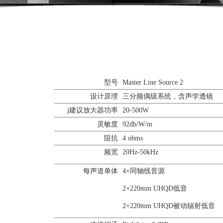
型号
Master Line Source 2
设计原理
三分频偶级系统，含声学透镜
j建议放大器功率
20-500W
灵敏度
92db/W/m
阻抗
4 ohms
频宽
20Hz-50kHz
每声道单体
4×同轴线音源
2×220mm UHQD低音
2×220mm UHQD被动辐射低音