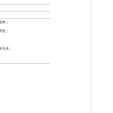
箱体；
黑色；
斑马木。
。